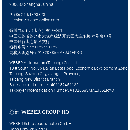
200082 Shanghai, China
P.
+86 21 54593323
E.
china@weber-online.com
巍博自动化（太仓）有限公司
中国江苏省苏州市太仓市经济开发区大连东路36号南10号
中国银行太仓新区支行
银行账号：461182451182
纳税人识别号：91320585MAEJJ6ERXO
WEBER Automation (Taicang) Co., Ltd.
10 # South, No. 36 Dalian East Road, Economic Development Zone,
Taicang, Suzhou City, Jiangsu Province,
Taicang New District Branch
Bank account number: 461182451182
Taxpayer Indentification Number: 91320585MAEJJ6ERXO
总部 WEBER GROUP HQ
WEBER Schraubautomaten GmbH
Hans-Urmiller-Ring 56