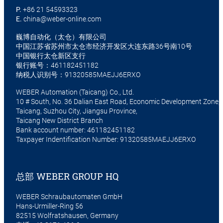
P.
+86 21 54593323
E.
china@weber-online.com
巍博自动化（太仓）有限公司
中国江苏省苏州市太仓市经济开发区大连东路36号南10号
中国银行太仓新区支行
银行账号：461182451182
纳税人识别号：91320585MAEJJ6ERXO
WEBER Automation (Taicang) Co., Ltd.
10 # South, No. 36 Dalian East Road, Economic Development Zone,
Taicang, Suzhou City, Jiangsu Province,
Taicang New District Branch
Bank account number: 461182451182
Taxpayer Indentification Number: 91320585MAEJJ6ERXO
总部 WEBER GROUP HQ
WEBER Schraubautomaten GmbH
Hans-Urmiller-Ring 56
82515 Wolfratshausen, Germany