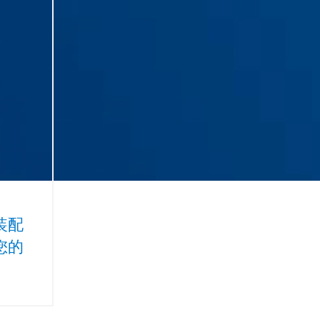
装配
您的