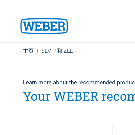
主页
|
SEV-P 和 ZEL
Learn more about the recommended produc
Your WEBER reco