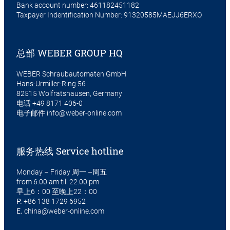
Bank account number: 461182451182
Taxpayer Indentification Number: 91320585MAEJJ6ERXO
总部 WEBER GROUP HQ
WEBER Schraubautomaten GmbH
Hans-Urmiller-Ring 56
82515 Wolfratshausen, Germany
电话
+49 8171 406-0
电子邮件
info@weber-online.com
服务热线 Service hotline
Monday – Friday 周一 –周五
from 6.00 am till 22.00 pm
早上6：00 至晚上22：00
P.
+86 138 1729 6952
E.
china@weber-online.com