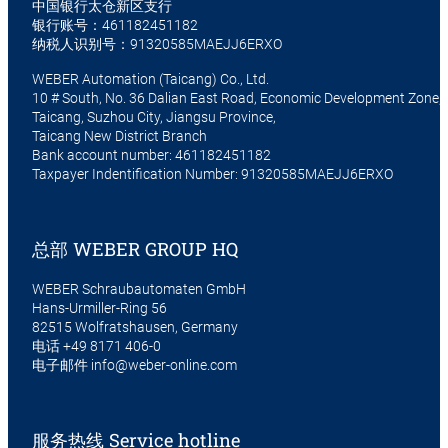
中国银行太仓新区支行
银行账号：461182451182
纳税人识别号：91320585MAEJJ6ERXO
WEBER Automation (Taicang) Co., Ltd.
10 # South, No. 36 Dalian East Road, Economic Development Zone,
Taicang, Suzhou City, Jiangsu Province,
Taicang New District Branch
Bank account number: 461182451182
Taxpayer Indentification Number: 91320585MAEJJ6ERXO
总部 WEBER GROUP HQ
WEBER Schraubautomaten GmbH
Hans-Urmiller-Ring 56
82515 Wolfratshausen, Germany
电话
+49 8171 406-0
电子邮件
info@weber-online.com
服务热线 Service hotline