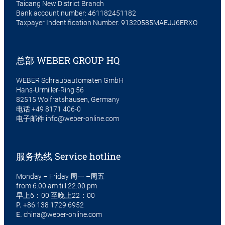
Taicang New District Branch
Bank account number: 461182451182
Taxpayer Indentification Number: 91320585MAEJJ6ERXO
总部 WEBER GROUP HQ
WEBER Schraubautomaten GmbH
Hans-Urmiller-Ring 56
82515 Wolfratshausen, Germany
电话
+49 8171 406-0
电子邮件
info@weber-online.com
服务热线 Service hotline
Monday – Friday 周一 –周五
from 6.00 am till 22.00 pm
早上6：00 至晚上22：00
P.
+86 138 1729 6952
E.
china@weber-online.com