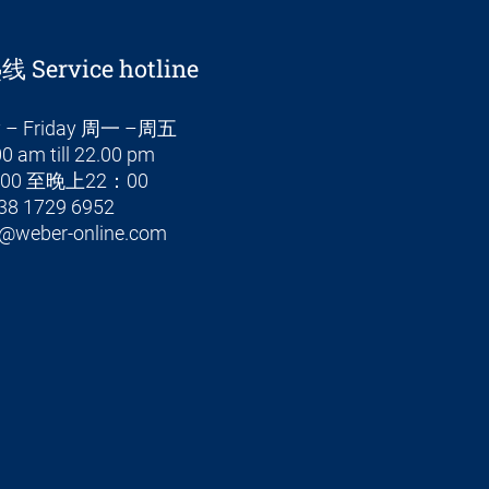
Service hotline
 – Friday 周一 –周五
0 am till 22.00 pm
00 至晚上22：00
38 1729 6952
@weber-online.com