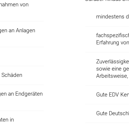
ebnahmen von
mindestens d
gen an Anlagen
fachspezifisc
Erfahrung vo
Zuverlässigkei
sowie eine g
d Schäden
Arbeitsweise,
ngen an Endgeräten
Gute EDV Ken
Gute Deutsch
ten in