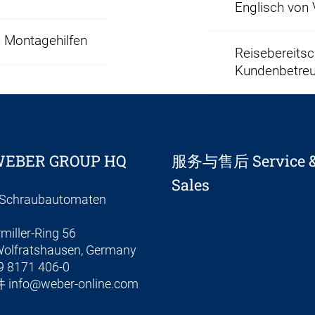
Englisch von V
/ Montagehilfen
Reisebereitsc
Kundenbetre
EBER GROUP HQ
服务与售后 Service & 
Sales
Schraubautomaten
miller-Ring 56
olfratshausen, Germany
9 8171 406-0
件
info@weber-online.com